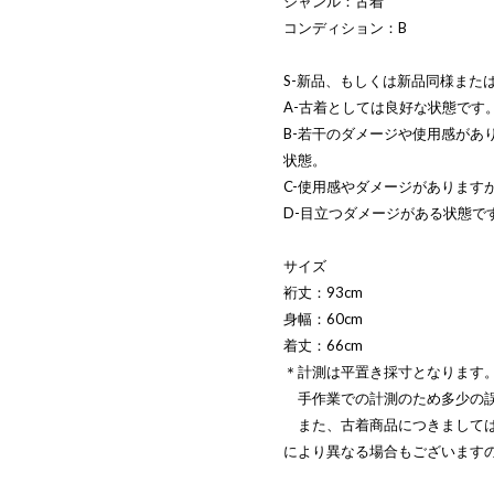
ジャンル：古着
コンディション：B
S-新品、もしくは新品同様また
A-古着としては良好な状態です
B-若干のダメージや使用感があ
状態。
C-使用感やダメージがあります
D-目立つダメージがある状態で
サイズ
裄丈：93cm
身幅：60cm
着丈：66cm
＊計測は平置き採寸となります
手作業での計測のため多少の誤
また、古着商品につきましては
により異なる場合もございます