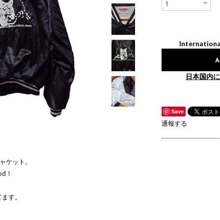
Internationa
A
日本国内に
Save
通報する
ンジャケット。
od！
てます。