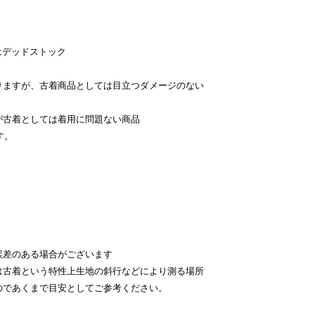
はデッドストック
。
りますが、古着商品としては目立つダメージのない
が古着としては着用に問題ない商品
す。
。
差のある場合がございます
古着という特性上生地の斜行などにより測る場所
のであくまで目安としてご参考ください。