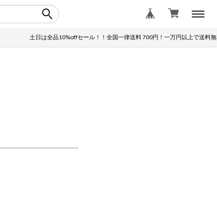
土日は全品10%offセール！！全国一律送料 700円！一万円以上で送料無料！