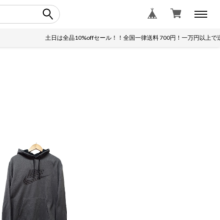
土日は全品10%offセール！！全国一律送料 700円！一万円以上で送