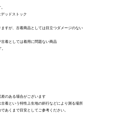
す。
はデッドストック
。
りますが、古着商品としては目立つダメージのない
が古着としては着用に問題ない商品
す。
。
差のある場合がございます
古着という特性上生地の斜行などにより測る場所
のであくまで目安としてご参考ください。