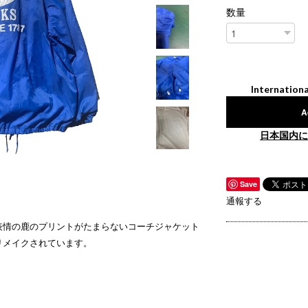
数量
Internationa
A
日本国内に
Save
通報する
表情の鹿のプリントがたまらないコーチジャケット
リメイクされています。