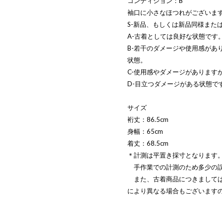
コンディション：B
袖口に小さなほつれがございま
S-新品、もしくは新品同様また
A-古着としては良好な状態です
B-若干のダメージや使用感があ
状態。
C-使用感やダメージがあります
D-目立つダメージがある状態で
サイズ
裄丈：86.5cm
身幅：65cm
着丈：68.5cm
＊計測は平置き採寸となります
手作業での計測のため多少の誤
また、古着商品につきましては
により異なる場合もございます