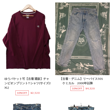
ゆうパケット可【古着 通販】チャ
【古着・デニム】リーバイス501
ンピオンプリントTシャツ(サイズ2
ケミカル 2000年以降
XL)
10%OFF
¥4,320
10%OFF
¥2,520