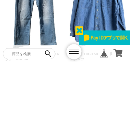
【古着・デニム】リーバイス511 R
【古着】HIGH SIERRA 長袖デニ
タブ w34L34
ムシャツ
10%OFF
¥3,420
10%OFF
¥3,420