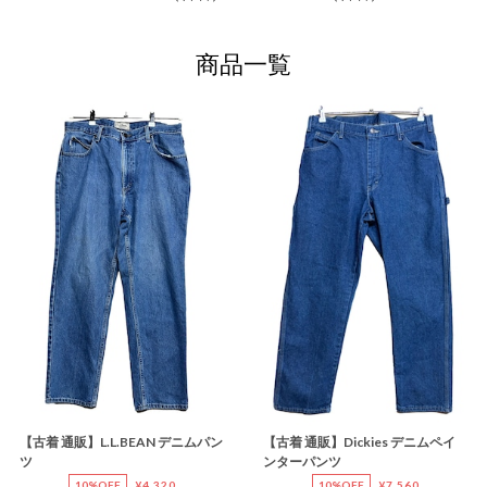
商品一覧
【古着 通販】L.L.BEAN デニムパン
【古着 通販】Dickies デニムペイ
ツ
ンターパンツ
10%OFF
¥4,320
10%OFF
¥7,560