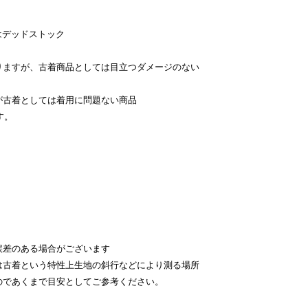
はデッドストック
。
りますが、古着商品としては目立つダメージのない
が古着としては着用に問題ない商品
す。
。
差のある場合がございます
古着という特性上生地の斜行などにより測る場所
のであくまで目安としてご参考ください。