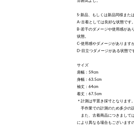
雰囲気よし。
S-新品、もしくは新品同様また
A-古着としては良好な状態です
B-若干のダメージや使用感があ
状態。
C-使用感やダメージがあります
D-目立つダメージがある状態で
サイズ
肩幅：59cm
身幅：63.5cm
袖丈：64cm
着丈：67.5cm
＊計測は平置き採寸となります
手作業での計測のため多少の誤
また、古着商品につきましては
により異なる場合もございます