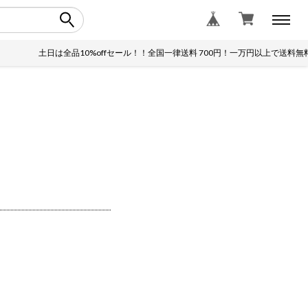
土日は全品10%offセール！！全国一律送料 700円！一万円以上で送料無料！