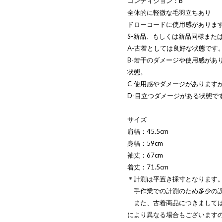
コンディション：B
全体的に軽微な毛羽立ちあり
ドローコードに使用感がありま
S-新品、もしくは新品同様また
A-古着としては良好な状態です
B-若干のダメージや使用感があ
状態。
C-使用感やダメージがあります
D-目立つダメージがある状態で
サイズ
肩幅：45.5cm
身幅：59cm
袖丈：67cm
着丈：71.5cm
＊計測は平置き採寸となります
手作業での計測のため多少の誤
また、古着商品につきましては
により異なる場合もございます