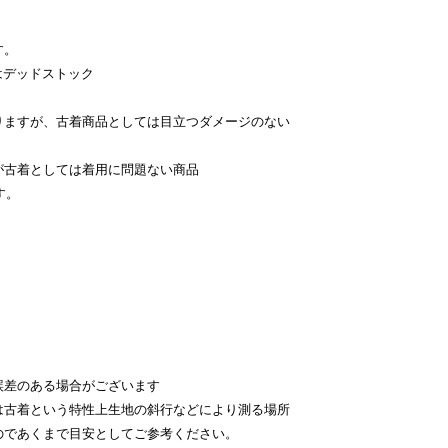
す。
はデッドストック
。
りますが、古着商品としては目立つダメージのない
が古着としては着用に問題ない商品
す。
。
差のある場合がございます
古着という特性上生地の斜行などにより測る場所
のであくまで目安としてご参考ください。