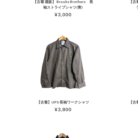
【古着 通販】 Brooks Brothers 長
【古
袖ストライプシャツ(青)
¥3,000
【古着】UPS 長袖ワークシャツ
【古
¥3,800