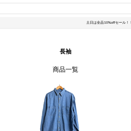
土日は全品10%offセール！！全国一律
長袖
商品一覧