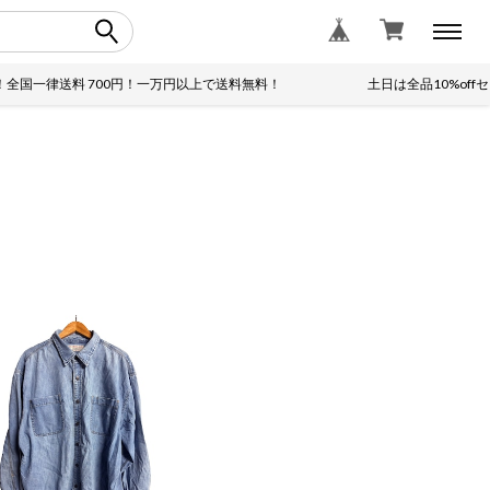
送料 700円！一万円以上で送料無料！
土日は全品10%offセール！！全