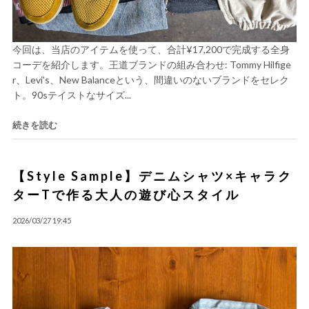
今回は、当店のアイテムを使って、合計¥17,200で完成する全身
コーデを紹介します。王道ブランドの組み合わせ: Tommy Hilfige
r、Levi's、New Balanceという、間違いのないブランドをセレク
ト。90sテイストなサイズ...
続きを読む
【Style Sample】デニムシャツ×キャラク
ターTで作る大人の遊び心スタイル
2026/03/27 19:45