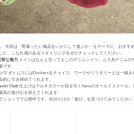
sideです。 今回は「野暮ったい逸品をいかにして遊ぶか」をテーマに、おす
した、こなれ感のあるスタイリングをぜひチェックしてください。
の武骨な魅力
メインはなんと言ってもこのデニムシャツ。ムラ糸デニムの
着です。
パンツ
ボトムスにはDockersをチョイス。ワークやミリタリーとは一線
会的に引き締めてくれます。
ht Club
仕上げはマルチカラーが目を引くVansのオールドスクール
最高の遊び心を加えてくれます。
てショップで公開中です。自分だけの「遊び」を見つけてみてください