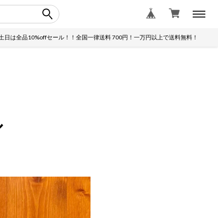
10%offセール！！全国一律送料 700円！一万円以上で送料無料！
土日
ル