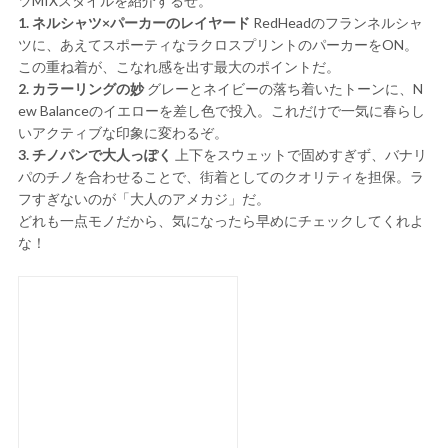
ツMIXスタイルを紹介するぜ。
1. ネルシャツ×パーカーのレイヤード
RedHeadのフランネルシャ
ツに、あえてスポーティなラクロスプリントのパーカーをON。
この重ね着が、こなれ感を出す最大のポイントだ。
2. カラーリングの妙
グレーとネイビーの落ち着いたトーンに、N
ew Balanceのイエローを差し色で投入。これだけで一気に春らし
いアクティブな印象に変わるぞ。
3. チノパンで大人っぽく
上下をスウェットで固めすぎず、バナリ
パのチノを合わせることで、街着としてのクオリティを担保。ラ
フすぎないのが「大人のアメカジ」だ。
どれも一点モノだから、気になったら早めにチェックしてくれよ
な！