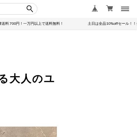
0円！一万円以上で送料無料！
土日は全品10%offセール！！全国一律送
作る大人のユ