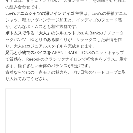
イテムは、まさにアメカジの「スタンダード」を洗練させた極上
の組み合わせです。
Levi’sデニムシャツの深いインディゴ
主役は、Levi’sの長袖デニム
シャツ。程よいヴィンテージ加工と、インディゴのフェード感
が、どんなボトムスとも相性抜群です。
ボトムスで作る「大人」のシルエット
Jos. A. Bankのチノツータ
ックパンツ。ゆとりのある腰回りが、リラックスした表情を作
り、大人のカジュアルスタイルを完成させます。
足元と小物でスパイスを
ARAN TRADITIONSのニットキャップ
で質感を、Reebokのクラシックナイロンで軽快さをプラス。重す
ぎず、軽すぎない全体のバランスが絶妙です。
古着ならではの一点モノの魅力を、ぜひ日常のワードローブに取
り入れてみてください。