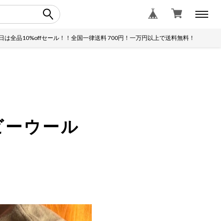
0%offセール！！全国一律送料 700円！一万円以上で送料無料！
土日
ビーウール