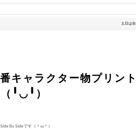
土日は全品10%of
番キャラクター物プリント
（╹◡╹）
de By Sideです（＾ω＾）