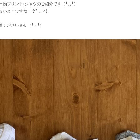
ー物プリントtシャツのご紹介です（╹◡╹）
と！ですねー_(:3 」∠)_
覧くださいませ（╹◡╹）