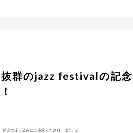
土日は全品
群のjazz festivalの
す！
夕の冷え込みにご注意くだされー_(:3 」∠)_