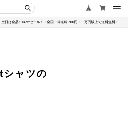
10%offセール！！全国一律送料 700円！一万円以上で送料無料！
土
記念tシャツの