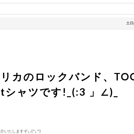
土日は全品10
リカのロックバンド、TOOL
シャツです!_(:3 」∠)_
いたしますぞぃ(^｡^)