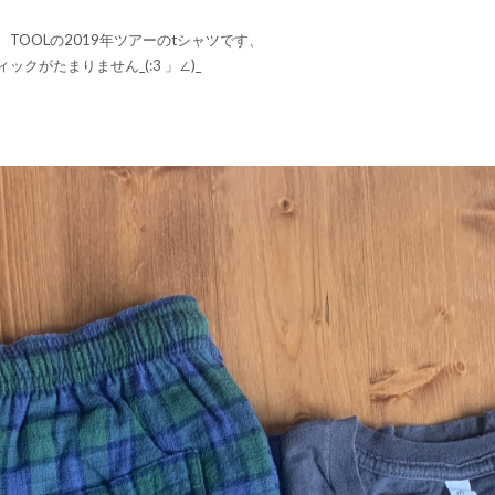
TOOLの2019年ツアーのtシャツです、
クがたまりません_(:3 」∠)_