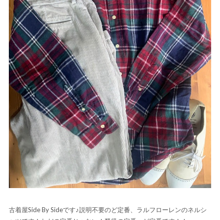
古着屋Side By Sideです♪説明不要のど定番、ラルフローレンのネルシ