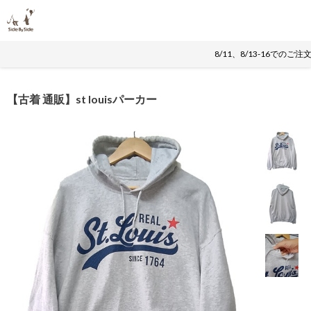
8/11、8/13-16で
【古着 通販】st louisパーカー