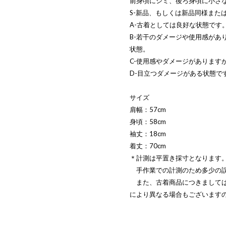
前身頃にシミ、後ろ身頃に小さ
S-新品、もしくは新品同様また
A-古着としては良好な状態です
B-若干のダメージや使用感があ
状態。
C-使用感やダメージがあります
D-目立つダメージがある状態で
サイズ
肩幅：57cm
身頃：58cm
袖丈：18cm
着丈：70cm
＊計測は平置き採寸となります
手作業での計測のため多少の誤
また、古着商品につきましては
により異なる場合もございます