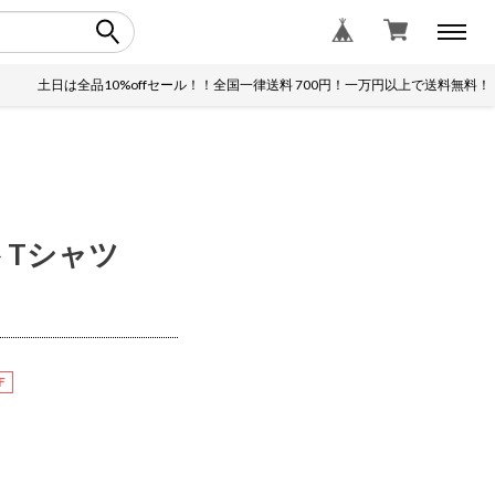
土日は全品10%offセール！！全国一律送料 700円！一万円以上で送料無料！
ントTシャツ
F