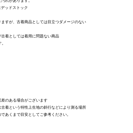
な汚れがあります。
はデッドストック
。
りますが、古着商品としては目立つダメージのない
が古着としては着用に問題ない商品
す。
。
差のある場合がございます
古着という特性上生地の斜行などにより測る場所
のであくまで目安としてご参考ください。