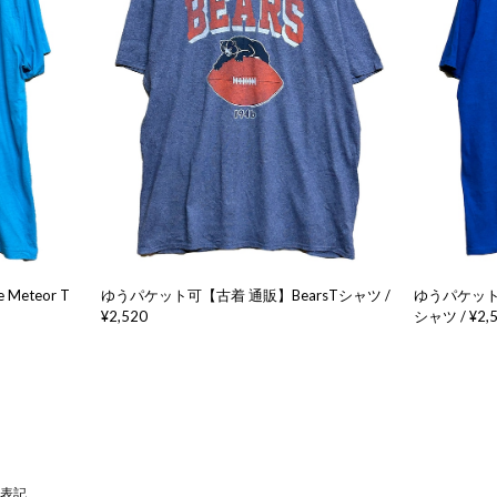
eteor T
ゆうパケット可【古着 通販】BearsTシャツ /
ゆうパケット可
¥2,520
シャツ / ¥2,
表記