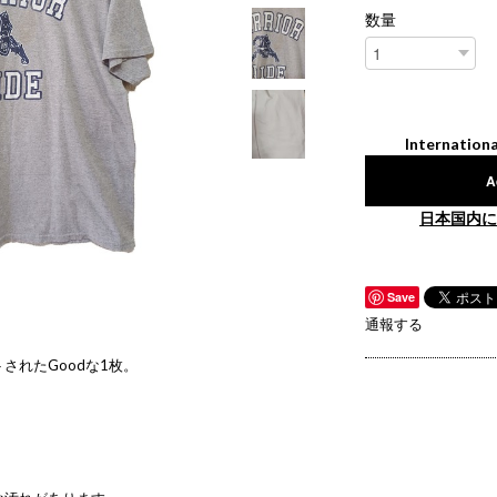
数量
Internationa
A
日本国内に
Save
通報する
されたGoodな1枚。