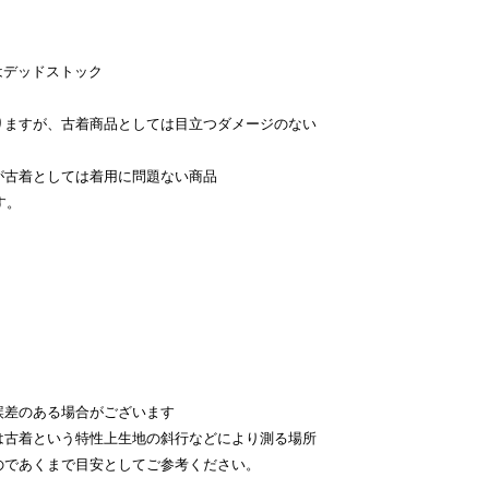
はデッドストック
。
りますが、古着商品としては目立つダメージのない
が古着としては着用に問題ない商品
す。
。
差のある場合がございます
古着という特性上生地の斜行などにより測る場所
のであくまで目安としてご参考ください。