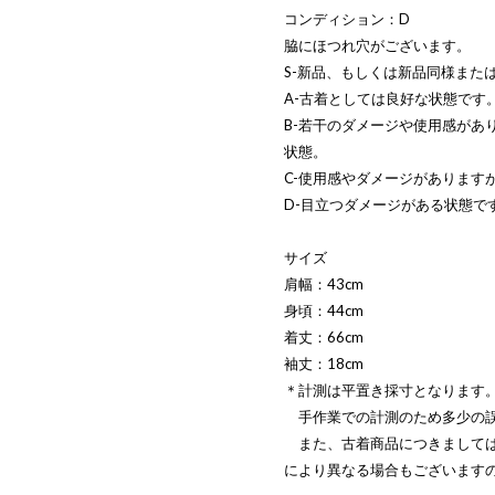
コンディション：D
脇にほつれ穴がございます。
S-新品、もしくは新品同様また
A-古着としては良好な状態です
B-若干のダメージや使用感があ
状態。
C-使用感やダメージがあります
D-目立つダメージがある状態で
サイズ
肩幅：43cm
身頃：44cm
着丈：66cm
袖丈：18cm
＊計測は平置き採寸となります
手作業での計測のため多少の誤
また、古着商品につきましては
により異なる場合もございます