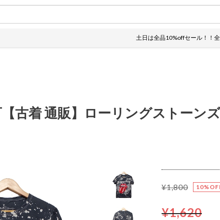
土日は全品10%offセール！！全国一
【古着 通販】ローリングストーン
¥1,800
10%OF
¥1,620