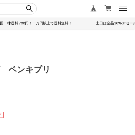
律送料 700円！一万円以上で送料無料！
土日は全品10%offセール！
ズ ペンキプリ
F