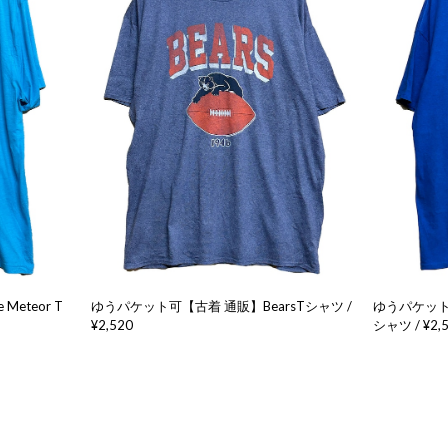
eteor T
ゆうパケット可【古着 通販】BearsTシャツ /
ゆうパケット可
¥2,520
シャツ / ¥2,