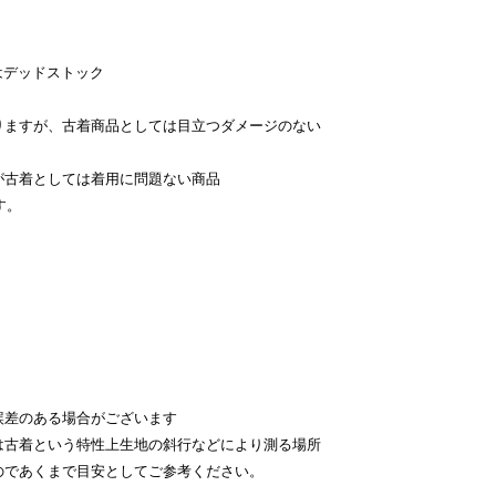
はデッドストック
。
りますが、古着商品としては目立つダメージのない
が古着としては着用に問題ない商品
す。
。
差のある場合がございます
古着という特性上生地の斜行などにより測る場所
のであくまで目安としてご参考ください。