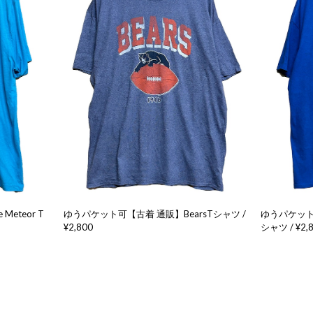
eteor T
ゆうパケット可【古着 通販】BearsTシャツ /
ゆうパケット可
¥2,800
シャツ / ¥2,