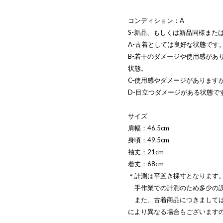
コンディション：A
S-新品、もしくは新品同様また
A-古着としては良好な状態です
B-若干のダメージや使用感があ
状態。
C-使用感やダメージがあります
D-目立つダメージがある状態で
サイズ
肩幅：46.5cm
身頃：49.5cm
袖丈：21cm
着丈：68cm
＊計測は平置き採寸となります
手作業での計測のため多少の誤
また、古着商品につきましては
により異なる場合もございます