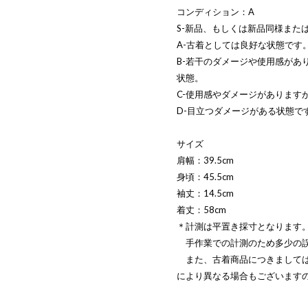
コンディション：A
S-新品、もしくは新品同様また
A-古着としては良好な状態です
B-若干のダメージや使用感があ
状態。
C-使用感やダメージがあります
D-目立つダメージがある状態で
サイズ
肩幅：39.5cm
身頃：45.5cm
袖丈：14.5cm
着丈：58cm
＊計測は平置き採寸となります
手作業での計測のため多少の誤
また、古着商品につきましては
により異なる場合もございます