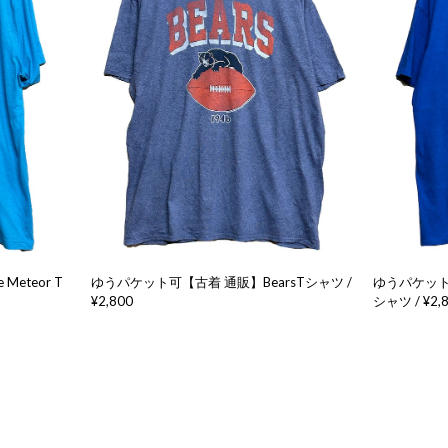
eteor T
ゆうパケット可【古着 通販】BearsTシャツ /
ゆうパケット可
¥2,800
シャツ / ¥2,