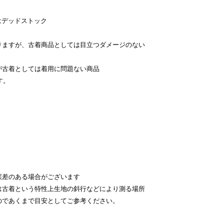
はデッドストック
。
りますが、古着商品としては目立つダメージのない
が古着としては着用に問題ない商品
す。
。
差のある場合がございます
古着という特性上生地の斜行などにより測る場所
のであくまで目安としてご参考ください。