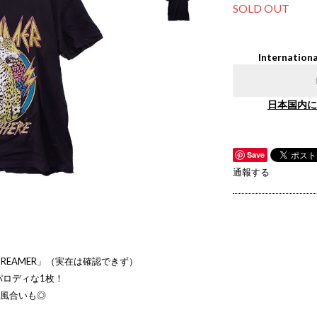
SOLD OUT
Internationa
日本国内に
Save
通報する
REAMER」（実在は確認できず）
パロディな1枚！
の風合いも◎