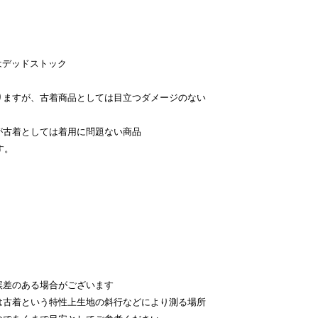
はデッドストック
。
りますが、古着商品としては目立つダメージのない
が古着としては着用に問題ない商品
す。
。
差のある場合がございます
古着という特性上生地の斜行などにより測る場所