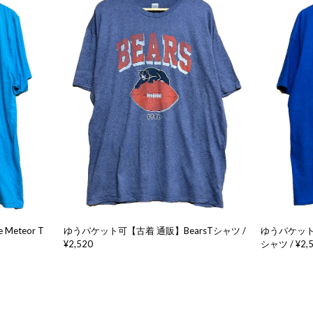
eteor T
ゆうパケット可【古着 通販】BearsTシャツ /
ゆうパケット可
¥2,520
シャツ / ¥2,