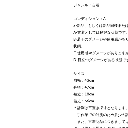
ジャンル：古着
コンディション：A
S-新品、もしくは新品同様また
A-古着としては良好な状態です
B-若干のダメージや使用感があ
状態。
C-使用感やダメージがあります
D-目立つダメージがある状態で
サイズ
肩幅：43cm
身頃：47cm
袖丈：18cm
着丈：66cm
＊計測は平置き採寸となります
手作業での計測のため多少の誤
また、古着商品につきましては