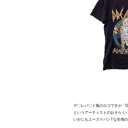
デ〇レパ〇ド風のロゴですが「D
というアーティストのおそらく
いかにもユーズドバンTな生地