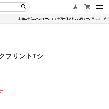
土日は全品10%offセール！！全国一律送料 700円！一万円以上で送料無
ックプリントTシ
F