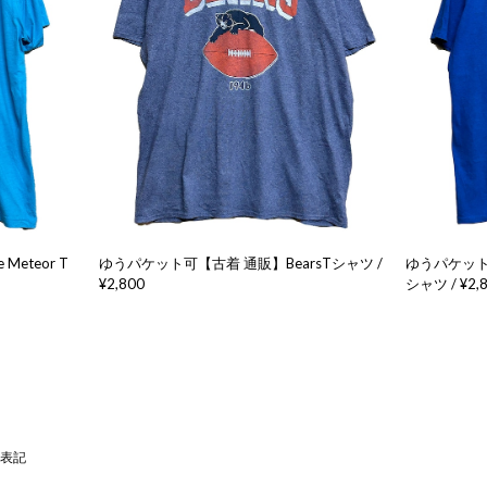
eteor T
ゆうパケット可【古着 通販】BearsTシャツ /
ゆうパケット可
¥2,800
シャツ / ¥2,
表記