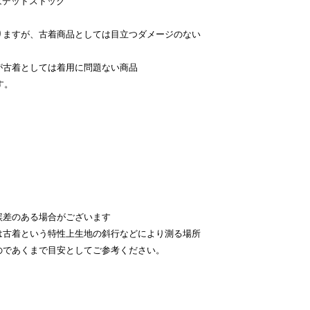
はデッドストック
。
りますが、古着商品としては目立つダメージのない
が古着としては着用に問題ない商品
す。
。
差のある場合がございます
古着という特性上生地の斜行などにより測る場所
のであくまで目安としてご参考ください。