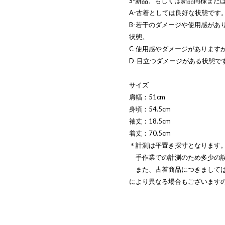
S-新品、もしくは新品同様また
A-古着としては良好な状態です
B-若干のダメージや使用感があ
状態。
C-使用感やダメージがあります
D-目立つダメージがある状態で
サイズ
肩幅：51cm
身頃：54.5cm
袖丈：18.5cm
着丈：70.5cm
＊計測は平置き採寸となります
手作業での計測のため多少の誤
また、古着商品につきましては
により異なる場合もございます