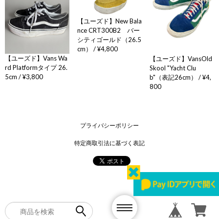
【ユーズド】New Bala
nce CRT300B2 バー
シティゴールド（26.5
cm） / ¥4,800
【ユーズド】Vans Wa
【ユーズド】VansOld
rd Platformタイプ 26.
Skool "Yacht Clu
5cm / ¥3,800
b"（表記26cm） / ¥4,
800
プライバシーポリシー
特定商取引法に基づく表記